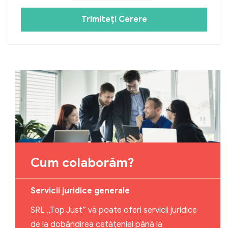
Trimiteți Cerere
Cum colaborăm?
Servicii juridice generale
SRL „Top Just” vă poate oferi servicii juridice
de la dobândirea cetățeniei până la