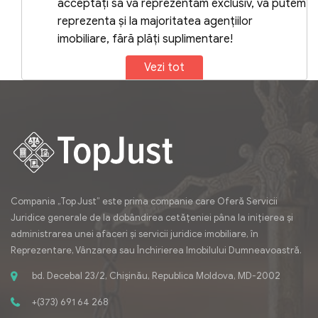
acceptați să vă reprezentăm exclusiv, vă putem
aproape de visul D-voastră! Am lansat
reprezenta și la majoritatea agențiilor
proiectul
topjust.md
pentru servicii juridice,
imobiliare, fără plăți suplimentare!
proiectenoi.md
pentru apartamente noi și
Vezi tot
proiectul pentru vânzări de apartamente
de la proprietari sau în parteneriat cu
agenții imobiliare
topimobiliare.md
, dirijate
de
SRL „Top Just”.
Un pas spre locul care îți aparține doar
ție
Compania „Top Just” este prima companie care Oferă Servicii
Juridice generale de la dobândirea cetățeniei pâna la inițierea și
administrarea unei afaceri și servicii juridice imobiliare, în
Reprezentare, Vânzarea sau Închirierea Imobilului Dumneavoastră.
bd. Decebal 23/2, Chișinău, Republica Moldova, MD-2002
+(373) 691 64 268