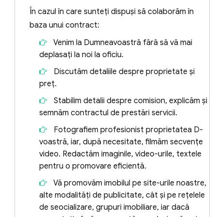
În cazul în care sunteți dispuși să colaborăm în
Vă putem reprezenta exclusiv pe
baza unui contract:
Dumneavoastră, indiferent dacă sunteți
Venim la Dumneavoastră fără să vă mai
vânzător sau cumpărător, companie de
deplasați la noi la oficiu.
construcție sau ambele părți. Vă asigurăm,
Discutăm detaliile despre proprietate și
în ambele cazuri, de o colaborare
preț.
transparentă, fără comisioane ascunse,
Stabilim detalii despre comision, explicăm și
fiind dispuși să acordăm asistență juridică
semnăm contractul de prestări servicii.
gratuită ambelor părți.
Fotografiem profesionist proprietatea D-
Daca cumpărați cu noi vă garantăm
voastră, iar, după necesitate, filmăm secvențe
corectitudine și transparență, prețuri egale
video. Redactăm imaginile, video-urile, textele
cu prețurile proprietarilor sau echivalente
pentru o promovare eficientă.
cu cele ale companiilor de construcție.
Vă promovăm imobilul pe site-urile noastre,
alte modalități de publicitate, cât și pe rețelele
O casă se cumpără, de cele mai multe ori,
de seocializare, grupuri imobiliare, iar dacă
doar o dată în viață. Cu noi sunteți mai