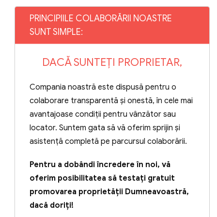
Vă consultăm, va programăm pentru
PRINCIPIILE COLABORĂRII NOASTRE
prestarea serviciului.
SUNT SIMPLE:
Facem o programare la Notar, avocat
sau la altă autoritate competentă, dacă
este necesar.
DACĂ SUNTEȚI PROPRIETAR,
În caz de necesitate, înaintăm
Compania noastră este dispusă pentru o
partenerilor sau autorităților competente
colaborare transparentă și onestă, în cele mai
cererea sau sunteți prezenți și D-voastră
(atunci când nu se admite reprezentarea
avantajoase condiții pentru vânzător sau
prin procură).
locator. Suntem gata să vă oferim sprijin și
asistență completă pe parcursul colaborării.
Dacă este posibil, suntem dispuși să vă
asistăm și noi în unele cazuri sau prin
Pentru a dobândi încredere în noi, vă
parteneri.
oferim posibilitatea să testați gratuit
Serviciul juridic se garantează în baza
promovarea proprietății Dumneavoastră,
unui contract, nu numai prin recomandări.
dacă doriți!
Servicii Vânzări/ Închirieri