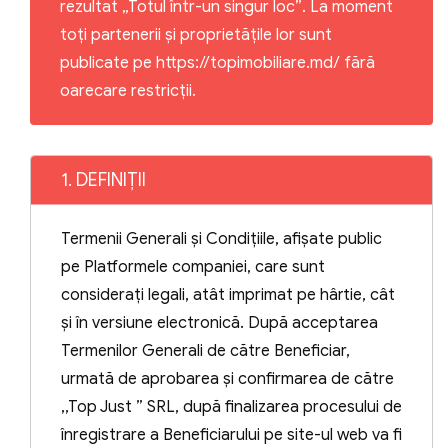
rezultat „Totul într-un singur loc”. La moment
toți partenerii și proprietățile lor sunt
publicate pe https://topimobiliare.md/ fără
oarecare restricții.
1. DEFINIȚII
Termenii Generali și Condițiile, afișate public
pe Platformele companiei, care sunt
considerați legali, atât imprimat pe hârtie, cât
și în versiune electronică. După acceptarea
Termenilor Generali de către Beneficiar,
urmată de aprobarea și confirmarea de către
,,Top Just ” SRL, după finalizarea procesului de
înregistrare a Beneficiarului pe site-ul web va fi