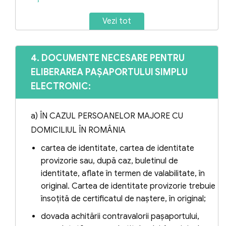
republicată, cu modificările ulterioare, prin
Vezi tot
care instanţa a dispus cu privire la
exercitarea autorităţii părinteşti.
4. DOCUMENTE NECESARE PENTRU
Eliberarea paşaportului simplu electronic
ELIBERAREA PAŞAPORTULUI SIMPLU
pentru minor, în cazul în care există
ELECTRONIC:
neînţelegeri între părinţi cu privire la
exprimarea acordului ori unul dintre părinţi
a) ÎN CAZUL PERSOANELOR MAJORE CU
se află în imposibilitatea de a-şi exprima
DOMICILIUL ÎN ROMÂNIA
voinţa, cu excepţia situaţiilor prevăzute la
art. 17^1 alin. (1) lit. e), se efectuează numai
cartea de identitate, cartea de identitate
după soluţionarea acestor cazuri de către
provizorie sau, după caz, buletinul de
identitate, aflate în termen de valabilitate, în
instanţa de judecată, prin hotărâre
original. Cartea de identitate provizorie trebuie
judecătorească rămasă definitivă şi
însoţită de certificatul de naştere, în original;
irevocabilă, prin hotărâre judecătorească
dovada achitării contravalorii paşaportului,
rămasă definitivă pentru procesele