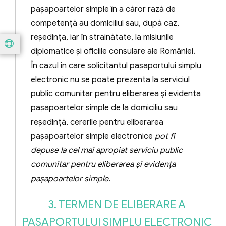
paşapoartelor simple în a căror rază de
b) în cazul minorului care a împlinit vârsta
competenţă au domiciliul sau, după caz,
de 14 ani, la cererea acestuia, numai cu
reşedinţa, iar în strainătate, la misiunile
acordul ambilor părinţi, al părintelui
diplomatice şi oficiile consulare ale României.
supravieţuitor, al părintelui căruia i-a fost
În cazul în care solicitantul paşaportului simplu
încredinţat prin hotărâre judecătorească
electronic nu se poate prezenta la serviciul
rămasă definitivă şi irevocabilă, al părintelui
public comunitar pentru eliberarea şi evidenţa
care exercită singur autoritatea
paşapoartelor simple de la domiciliu sau
părintească în temeiul unei hotărâri
reşedinţă, cererile pentru eliberarea
judecătoreşti rămase definitivă şi
paşapoartelor simple electronice
pot fi
irevocabilă ori în temeiul unei hotărâri
depuse la cel mai apropiat serviciu public
judecătoreşti rămase definitivă pentru
comunitar pentru eliberarea şi evidenţa
procesele începute cu data de 15 februarie
paşapoartelor simple.
2013 sau, după caz, al reprezentantului
3. TERMEN DE ELIBERARE A
legal ori în temeiul ordonanţei preşedinţiale
PAŞAPORTULUI SIMPLU ELECTRONIC
date în condiţiile Legii nr. 134/2010,