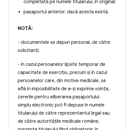
completată pe numele titularului, în original;
începute cu data de 15 februarie 2013 ori
prin ordonanţă preşedinţială prin care
paşaportul anterior, dacă acesta există.
instanţa a suplinit acordul celuilalt părinte
pentru eliberarea paşaportului.
NOTĂ:
Pe durata suspendării exercitării dreptului
- documentele se depun personal, de către
la libera circulaţie în străinătate,
solicitanţi;
cetăţeanului român i se refuză temporar
- în cazul persoanelor lipsite temporar de
eliberarea documentului de călătorie de
capacitate de exerciţiu, precum şi în cazul
către autoritatea competentă să elibereze
persoanelor care, din motive medicale, se
acest document, iar dacă i-a fost eliberat,
află în imposibilitate de a-şi exprima voinţa,
îi este retras de către autorităţile
cererile pentru eliberarea paşaportului
competente să pună în executare măsura.
simplu electronic pot fi depuse în numele
Notă:
titularului de către reprezentantul legal sau
de către autorităţile medicale române,
Potrivit art. 20 alin. 5 din Legea nr.
prezenţa titularului fiind obligatorie; în