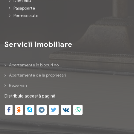
Domiciliu
pentru eliberarea şi evidenţa paşaportelor
eliberate începând cu data de 1 ianuarie
Pașapoarte
simple al judeţului pe a cărui rază de
Permise auto
2013;
competenţă se află adresa de livrare.
- hotărârea judecătorească de încredinţare
Nu vor putea opta pentru livrarea
a minorului, rămasă definitivă şi irevocabilă,
paşapoartelor simple electronice prin
Servicii Imobiliare
ori hotărârea judecătorească prin care
curier, persoanele care doresc păstrarea în
instanţa a dispus cu privire la exercitarea
uz, până la eliberarea noului document de
autorităţii părinteşti, rămasă definitivă şi
Apartamente în blocuri noi
călătorie, a paşaportului anterior valabil,
irevocabilă sau rămasă definitivă pentru
Apartamente de la proprietari
persoanele care solicită ridicarea
procesele începute cu data de 15 februarie
paşaportului simplu electronic prin
Rezervări
2013, în original;
împuternicit/reprezentant legal precum şi
Distribuie această pagină
cetăţenii români cu domiciliul în străinătate.
- ordonanţa preşedinţială care cuprinde în
Termenele de eliberare a paşapoartelor
mod expres faptul că persoana în favoarea
simple electronice se păstrează, indiferent
căreia s-a dispus exercitarea autorităţii
de opţiunea solicitantului cu privire la
părinteşti are dreptul de a solicita