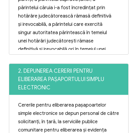
părintelui căruia i-a fost încredinţat prin
hotărâre judecătorească rămasă definitivă
şi irevocabilă, a părintelui care exercită
singur autoritatea părintească în temeiul
unei hotărâri judecătoreşti rămase
definitivă şi irevocabilă ori în temeiul unei
hotărâri judecătoreşti rămase definitivă
pentru procesele începute cu data de 15
2. DEPUNEREA CERERII PENTRU
februarie 2013 sau, după caz, a
ELIBERAREA PAŞAPORTULUI SIMPLU
reprezentantului legal ori în temeiul
ELECTRONIC
ordonanţei preşedinţiale date în condiţiile
Legii nr. 134/2010 privind Codul de
Cererile pentru eliberarea paşapoartelor
procedură civilă, republicată, cu
simple electronice se depun personal de către
modificările ulterioare, prin care instanţa a
solicitanţi, în ţară, la serviciile publice
dispus cu privire la exercitarea autorităţii
comunitare pentru eliberarea şi evidenţa
părinteşti;